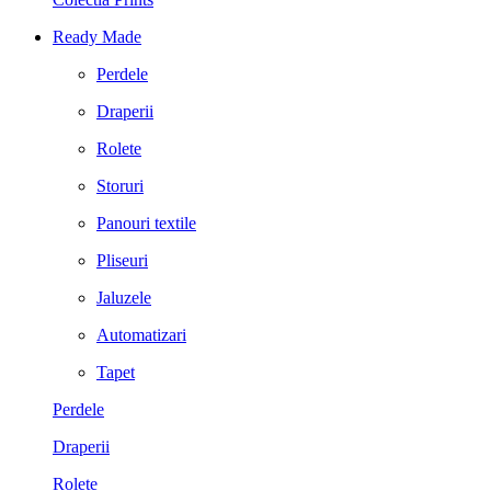
Ready Made
Perdele
Draperii
Rolete
Storuri
Panouri textile
Pliseuri
Jaluzele
Automatizari
Tapet
Perdele
Draperii
Rolete