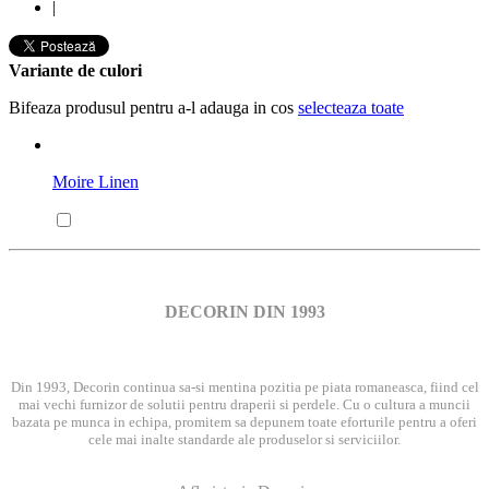
|
Variante de culori
Bifeaza produsul pentru a-l adauga in cos
selecteaza toate
Moire Linen
DECORIN DIN 1993
Din 1993, Decorin continua sa-si mentina pozitia pe piata romaneasca, fiind cel
mai vechi furnizor de solutii pentru draperii si perdele. Cu o cultura a muncii
bazata pe munca in echipa, promitem sa depunem toate eforturile pentru a oferi
cele mai inalte standarde ale produselor si serviciilor.