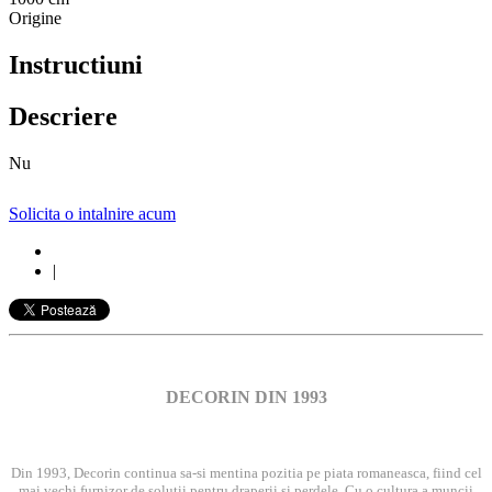
Origine
Instructiuni
Descriere
Nu
Solicita o intalnire acum
|
DECORIN DIN 1993
Din 1993, Decorin continua sa-si mentina pozitia pe piata romaneasca, fiind cel
mai vechi furnizor de solutii pentru draperii si perdele. Cu o cultura a muncii