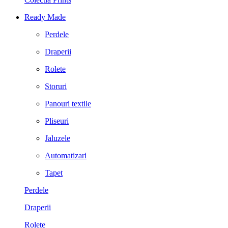
Ready Made
Perdele
Draperii
Rolete
Storuri
Panouri textile
Pliseuri
Jaluzele
Automatizari
Tapet
Perdele
Draperii
Rolete