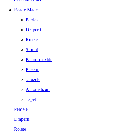
Ready Made
Perdele
Draperii
Rolete
Storuri
Panouri textile
Pliseuri
Jaluzele
Automatizari
Tapet
Perdele
Draperii
Rolete