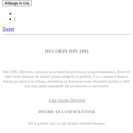
Adauga in cos
|
Tweet
DECORIN DIN 1993
Din 1993, Decorin continua sa-si mentina pozitia pe piata romaneasca, fiind cel
mai vechi furnizor de solutii pentru draperii si perdele. Cu o cultura a muncii
bazata pe munca in echipa, promitem sa depunem toate eforturile pentru a oferi
cele mai inalte standarde ale produselor si serviciilor.
Afla istoria Decorin
INSCRIE-TE LA NEWSLETTER
Vei fi primul care va afla despre ofertele noastre!